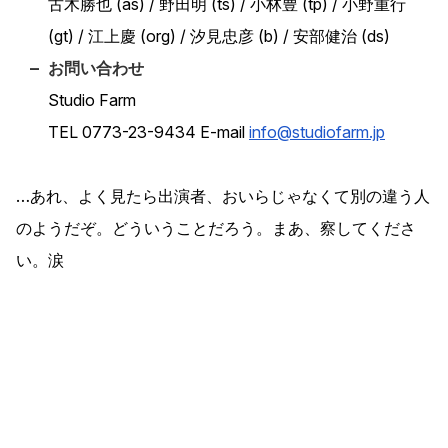
古木勝也 (as)
野田明 (ts)
小林豊 (tp)
小野重行
(gt)
江上慶 (org)
汐見忠彦 (b)
安部健治 (ds)
お問い合わせ
Studio Farm
TEL 0773-23-9434 E-mail
info@studiofarm.jp
…あれ、よく見たら出演者、おいらじゃなくて別の違う人
のようだぞ。どういうことだろう。まあ、察してくださ
い。涙