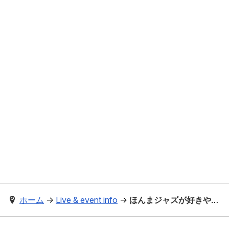
ホーム
→
Live & event info
→
ほんまジャズが好きやねんズ, 8/15 at 福知山 Studio Farm