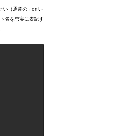
いみたい（通常の
font-
ォント名を忠実に表記す
。