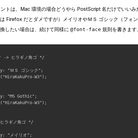
トは、Mac 環境の場合どうやら PostScript 名だけでい
は Firefox だとダメですが）メイリオやＭＳ ゴシック（フ
置換したい場合は、続けて同様に
規則を書きます
@font-face
 -> ヒラギノ角ゴ */

ily: "ＭＳ ゴシック";

("HiraKakuPro-W3");

y: "MS Gothic";

("HiraKakuPro-W3");

 ヒラギノ角ゴ */

ily: "メイリオ";
