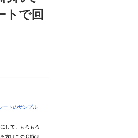
ートで回
イルシートのサンプル
別にして、もろもろ
この Office