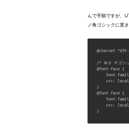
んで手順ですが、U
ノ角ゴシックに置き
@charset "UTF-
/* ＭＳ Ｐゴシッ
@font-face {

    font-fam
    src: local
}

@font-face {

    font-famil
    src: local