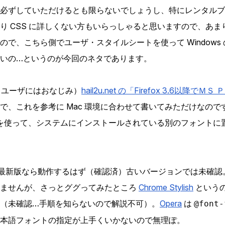
必ずしていただけるとも限らないでしょうし、特にレンタルブ
まり
CSS
に詳しくない方もいらっしゃると思いますので、あま
ので、こちら側でユーザ・スタイルシートを使って Windows
いの…というのが今回のネタであります。
om ユーザにはおなじみ）
hail2u.net の「Firefox 3.6以降
で、これを参考に Mac 環境に合わせて書いてみただけなの
を使って、システムにインストールされている別のフォントに
最新版なら動作するはず（確認済）古いバージョンでは未確認
りませんが、さっとググってみたところ
Chrome Stylish
という
（未確認…手順を知らないので解説不可）。
Opera
は
@font-
本語フォントの指定が上手くいかないので無理ぽ。