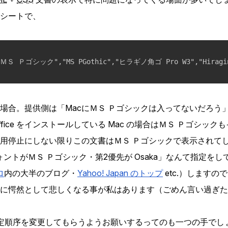
シートで、
場合。提供側は「MacにＭＳ Ｐゴシックは入ってないだろう
fice をインストールしている Mac の場合はＭＳ Ｐゴシッ
用停止にしない限りこの文書はＭＳ Ｐゴシックで表示されて
ォントがＭＳ Ｐゴシック・第2優先が Osaka」なんて指定を
ロ
内の大半のブログ・
Yahoo! Japan のトップ
etc.）します
に愕然として悲しくなる事が私はあります（ごめん言い過ぎた
定順序を変更してもらうようお願いするってのも一つの手でし