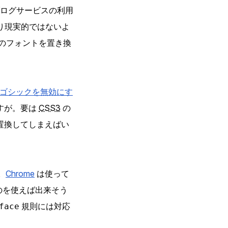
ログサービスの利用
り現実的ではないよ
 のフォントを置き換
でＭＳ Ｐゴシックを無効にす
ですが。要は
CSS3
の
置換してしまえばい
。
Chrome
は使って
のを使えば出来そう
規則には対応
face