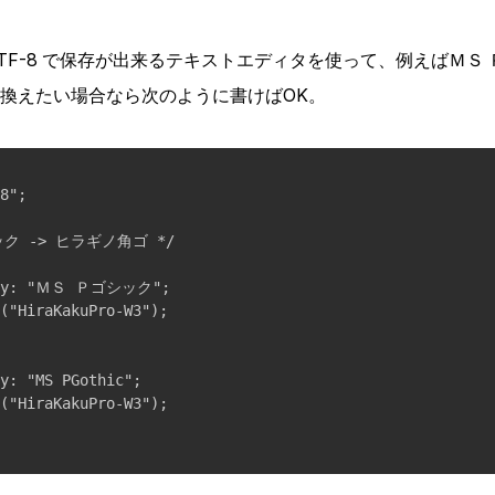
TF-8 で保存が出来るテキストエディタを使って、例えばＭＳ
換えたい場合なら次のように書けばOK。
8";

ク -> ヒラギノ角ゴ */

ily: "ＭＳ Ｐゴシック";

("HiraKakuPro-W3");

y: "MS PGothic";

("HiraKakuPro-W3");
