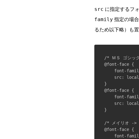
に指定するフォン
src
指定の場合
family
るため以下略）も
/* ＭＳ ゴシック
@font-face {

    font-fam
    src: local
}

@font-face {

    font-famil
    src: local
}

/* メイリオ ->
@font-face {

    font-fam