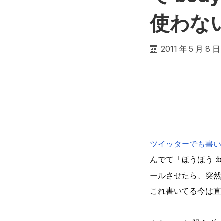
使わな
2011 年 5 月 8 日
ツイッターでも書い
んでて「ほうほう :
ールさせたら、突然
これ書いてる今は直