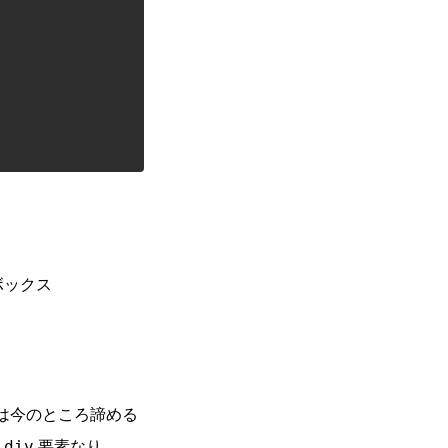
ボックス
は今のところ諦める
む
要素なり
div