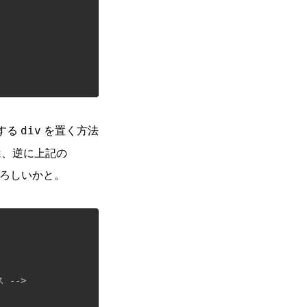
する
を置く方法
div
は、逆に上記の
よろしいかと。
 -->
