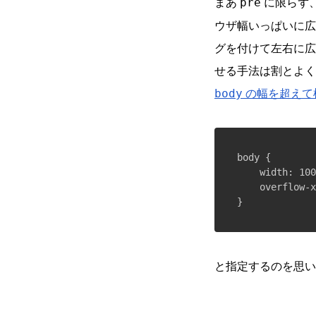
まあ
に限らず
pre
ウザ幅いっぱいに広
グを付けて左右に広
せる手法は割とよく
の幅を超えて
body
body {

    width: 100
    overflow-x
と指定するのを思い