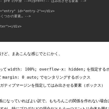
!-- pre の中身 --></pre><!-- はみ出させる要素 -->

="entry" id="entry-2"></div>

いくつかの要素… -->

ter"></div>

けど、まあこんな感じでとにかく、
って
を指定する
width: 100%; overflow-x: hidden;
て
でセンタリングするボックス
margin: 0 auto;
ガティブマージンを指定してはみ出させる要素（ボックス）
係になっていればよい訳で。もちろんこの関係を作れない場合
ますが、特にブログなどの場合だともう一つエントリ全体を囲