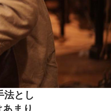
手法とし
 } はあまり