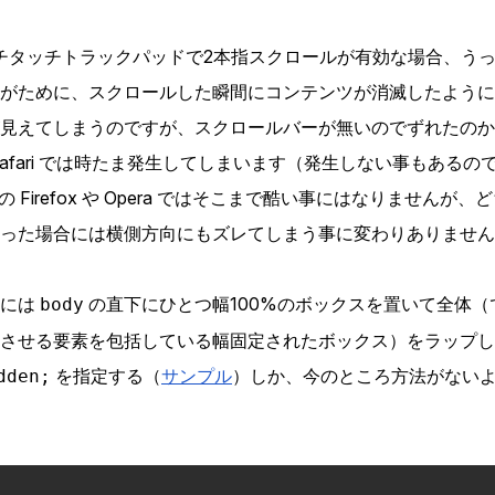
マルチタッチトラックパッドで2本指スクロールが有効な場合、う
がために、スクロールした瞬間にコンテンツが消滅したように
見えてしまうのですが、スクロールバーが無いのでずれたのか
Safari では時たま発生してしまいます（発生しない事もある
 Firefox や Opera ではそこまで酷い事にはなりませんが
った場合には横側方向にもズレてしまう事に変わりありません
的には
の直下にひとつ幅100%のボックスを置いて全体（
body
させる要素を包括している幅固定されたボックス）をラップし
を指定する（
サンプル
）しか、今のところ方法がない
dden;