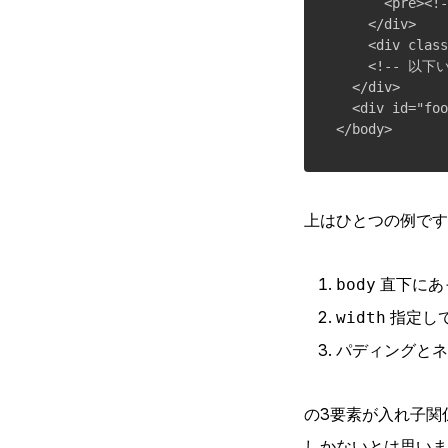
      <pre><
    </div>

    <div class
    <!-- 以下
  </div>

  <div id="foo
上はひとつの例です
直下にあ
body
指定し
width
パディングとネ
の3要素が入れ子関
しかないとは思い