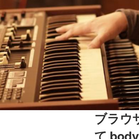
ブラウ
て body