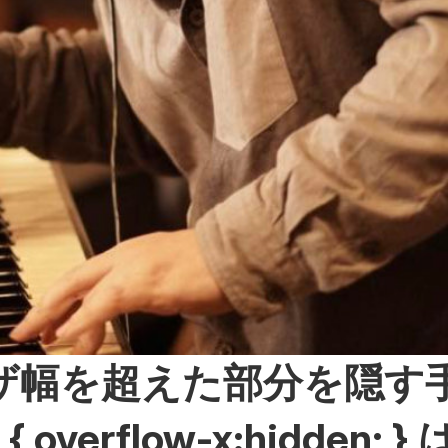
ザ幅を超えた部分を隠す
 { overflow-x:hidden;