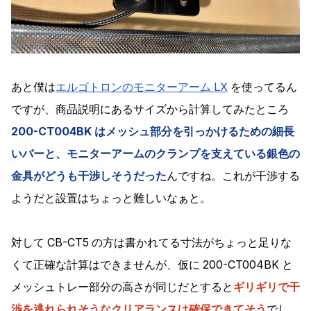
あと僕は
エルゴトロンのモニターアーム LX
を使ってるん
ですが、商品説明にあるサイズから計算してみたところ
200-CT004BK はメッシュ部分を引っかけるための細長
いバーと、モニターアームのクランプを支えている銀色の
金具がどうも干渉しそうだった
んですね。これが干渉する
ようだと設置はちょっと難しいなぁと。
対して CB-CT5 の方は書かれてる寸法がちょっと足りな
くて正確な計算はできませんが、仮に 200-CT004BK と
メッシュトレー部分の高さが同じだとすると
ギリギリで干
渉を逃れられそうなクリアランスは確保できてそう
でし