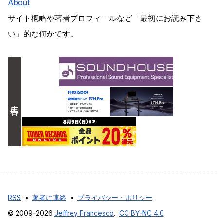
About
サイト概略や著者プロフィールなど「最初にお読み下さ
い」的な何かです。
広告
RSS
•
著者に連絡
•
プライバシー・ポリシー
© 2009–2026
Jeffrey Francesco
.
CC BY-NC 4.0