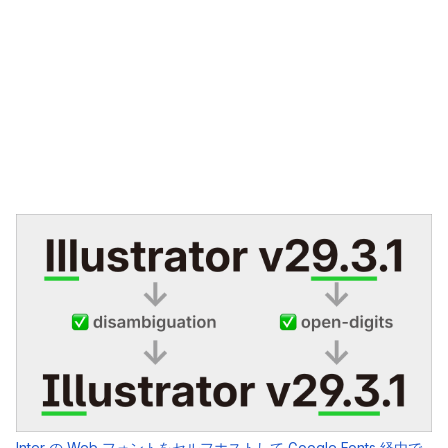
Inter の Web フォントをセルフホストして Google Fonts 経由で