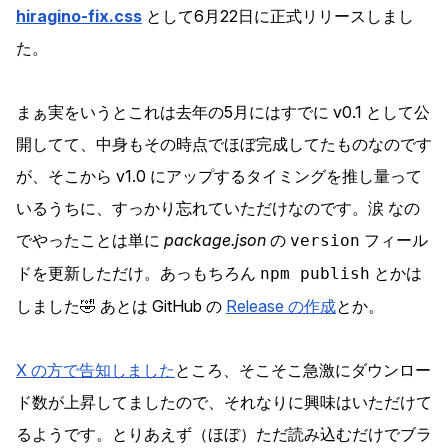
hiragino-fix.css
として6月22日に正式リリースしまし
た。
まぁ実をいうとこれは去年の5月にはすでに v0.1 として公
開してて、中身もその時点でほぼ完成してたものなのです
が、そこから v1.0 にアップするタイミングを推し量って
いるうちに、すっかり忘れていただけなのです。涙 なの
でやったことは単に
package.json
の
フィール
version
ドを更新しただけ。あっもちろん
とかは
npm publish
しました🤣 あとは GitHub の
Release の作成
とか。
X の方で告知しました
ところ、そこそこ急激にダウンロー
ド数が上昇してましたので、それなりに興味はいただけて
るようです。とりあえず（ほぼ）ただ読み込むだけでブラ