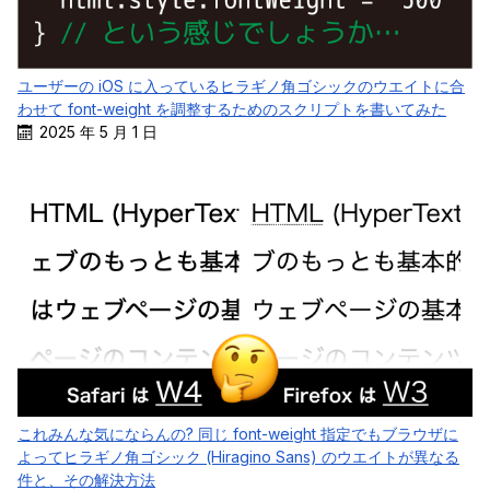
ユーザーの iOS に入っているヒラギノ角ゴシックのウエイトに合
わせて font-weight を調整するためのスクリプトを書いてみた
2025 年 5 月 1 日
これみんな気にならんの? 同じ font-weight 指定でもブラウザに
よってヒラギノ角ゴシック (Hiragino Sans) のウエイトが異なる
件と、その解決方法