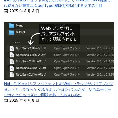
は使えない豊富な OpenType 機能を有効にするまでの手順
2025 年 4 月 4 日
Noto CJK のバリアブルフォントを Web ブラウザがバリアブルフ
ォントとして扱ってくれるようがんばってみたが、いちユーザー
ではどうにもできない問題があってあきらめた
2025 年 4 月 8 日