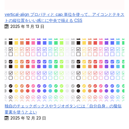
vertical-align プロパティと cap 単位を使って、アイコンとテキス
トの縦位置をいい感じに中央で揃える CSS
2025 年 11 月 13 日
独自のチェックボックスやラジオボタンには「自分自身」の擬似
要素を使うとよい
2025 年 12 月 23 日