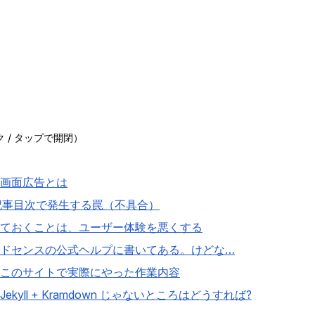
 / タップで開閉）
画面広告とは
 記事目次で発生する罠（不具合）
ておくことは、ユーザー体験を悪くする
ドセンスの公式ヘルプに書いてある。けどな…
このサイトで実際にやった作業内容
kyll + Kramdown じゃないところはどうすれば?