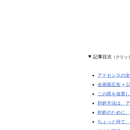
記事目次
（クリック
アドセンスの全
全画面広告 +
この罠を放置し
対処方法は、ア
対処のために、
ちょっと待て、Je