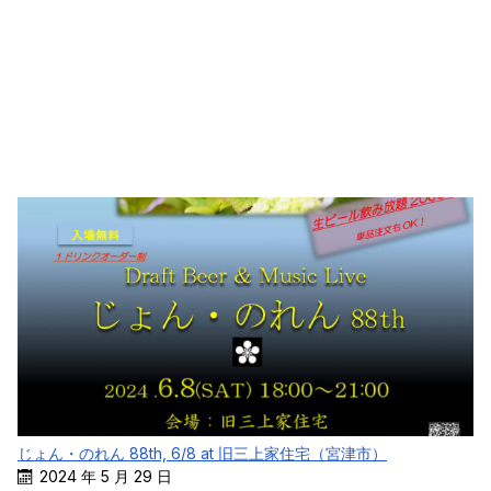
じょん・のれん 88th, 6/8 at 旧三上家住宅（宮津市）
2024 年 5 月 29 日