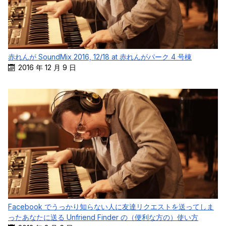
赤れんが SoundMix 2016, 12/18 at 赤れんがパーク 4 号棟
2016 年 12 月 9 日
Facebook でうっかり知らない人に友達リクエストを送ってしま
ったあなたに送る Unfriend Finder の（便利な方の）使い方