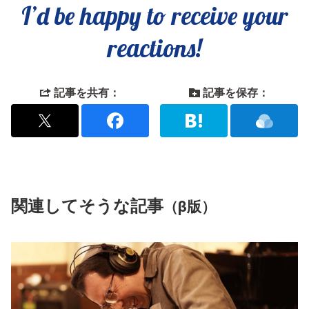
I’d be happy to receive your
reactions!
記事を共有：
記事を保存：
関連してそうな記事
（β版）