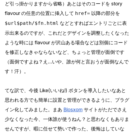
ど引っ掛かりますから省略）あとはそのコードを story
flavour の任意の位置に挿入して
以降の部分を
href=
などとすればエントリごとに表
$url$path/$fn.html
示出来るのですが、これだとデザインを調整したくなった
ような時には flavour が沢山ある場合などは別個にコード
を修正しなきゃならないなど、ちょっと管理が面倒です
（面倒ですよね？え…いや、誰が何と言おうが面倒なんで
す！汗）。
てな訳で、今後 Like(いいね!) ボタンを導入したいなあと
思われる方でも簡単に設置と管理ができるように、プラグ
イン化してみました。まあ
Blosxom
サイトがただでさえ
少なくなった今、一体誰が使うねん？と思わなくもありま
せんですが、暇に任せて勢いで作った、後悔はしていな