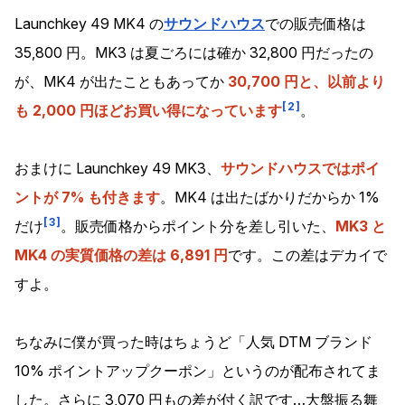
Launchkey 49 MK4 の
サウンドハウス
での販売価格は
35,800 円。MK3 は夏ごろには確か 32,800 円だったの
が、MK4 が出たこともあってか
30,700 円と、以前より
2
も 2,000 円ほどお買い得になっています
。
おまけに Launchkey 49 MK3、
サウンドハウスではポイ
ントが 7% も付きます
。MK4 は出たばかりだからか 1%
3
だけ
。販売価格からポイント分を差し引いた、
MK3 と
MK4 の実質価格の差は 6,891 円
です。この差はデカイで
すよ。
ちなみに僕が買った時はちょうど「人気 DTM ブランド
10% ポイントアップクーポン」というのが配布されてま
した。さらに 3,070 円もの差が付く訳です…大盤振る舞