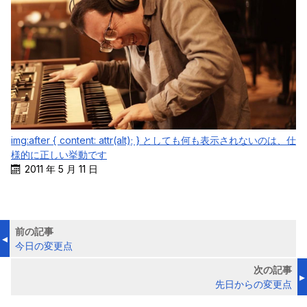
img:after { content: attr(alt); } としても何も表示されないのは、仕
様的に正しい挙動です
2011 年 5 月 11 日
前の記事
今日の変更点
次の記事
先日からの変更点