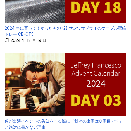
2024 年に買ってよかったもの (2) サンワサプライのケーブル配線
トレー CB-CT5
2024 年 12 月 19 日
僕が出演イベントの告知をする際に「我々の出番は○番目です」
と絶対に書かない理由