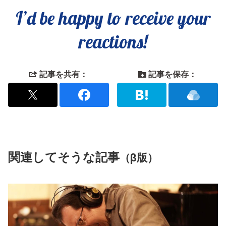
I’d be happy to receive your
reactions!
記事を共有：
記事を保存：
関連してそうな記事
（β版）