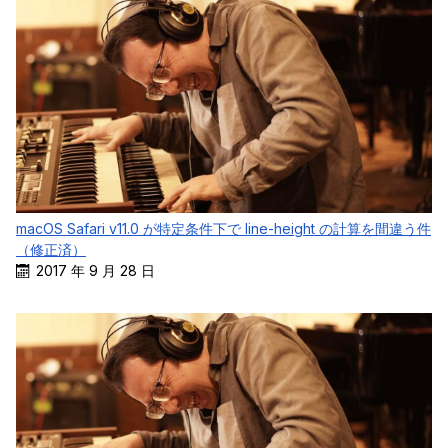
macOS Safari v11.0 が特定条件下で line-height の計算を間違う件
（修正済）
2017 年 9 月 28 日